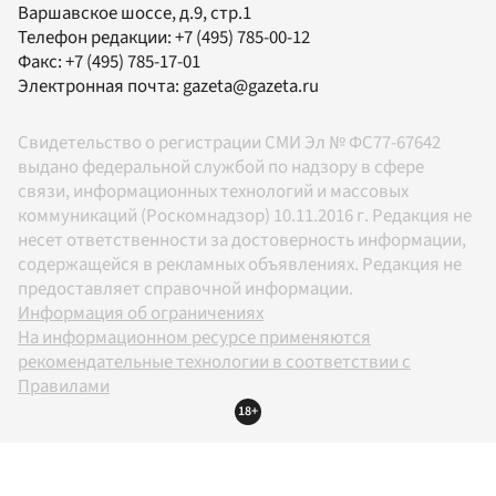
Варшавское шоссе, д.9, стр.1
Телефон редакции:
+7 (495) 785-00-12
Факс:
+7 (495) 785-17-01
Электронная почта:
gazeta@gazeta.ru
Свидетельство о регистрации СМИ Эл № ФС77-67642
выдано федеральной службой по надзору в сфере
связи, информационных технологий и массовых
коммуникаций (Роскомнадзор) 10.11.2016 г. Редакция не
несет ответственности за достоверность информации,
содержащейся в рекламных объявлениях. Редакция не
предоставляет справочной информации.
Информация об ограничениях
На информационном ресурсе применяются
рекомендательные технологии в соответствии с
Правилами
18+