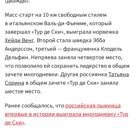
(дважды).
Масс-старт на 10 км свободным стилем
в итальянском Валь-ди-Фьемме, который
завершал «Тур де Ски», выиграла норвежка
Хейди Венг
. Второй стала шведка Эбба
Андерссон, третьей — француженка Клодель
Дельфин. Непряева заняла четвертое место,
что позволило ей сохранить лидерство в общем
зачете многодневки. Другая россиянка
Татьяна
Сорина
в общем зачете «Тур де Ски» заняла
шестое место.
Ранее сообщалось, что
российская лыжница
впервые в истории выиграла многодневку «Тур
де Ски»
.