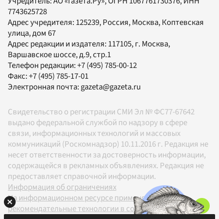
Учредитель:
АО «Газета.Ру»
, ОГРН 1067761730376, ИНН
7743625728
Адрес учредителя: 125239, Россия, Москва, Коптевская
улица, дом 67
Адрес редакции и издателя:
117105
, г.
Москва
,
Варшавское шоссе, д.9, стр.1
Телефон редакции:
+7 (495) 785-00-12
Факс:
+7 (495) 785-17-01
Электронная почта:
gazeta@gazeta.ru
Свидетельство о регистрации СМИ Эл № ФС77-67642
выдано федеральной службой по надзору в сфере
связи, информационных технологий и массовых
коммуникаций (Роскомнадзор) 10.11.2016 г. Редакция не
несет ответственности за достоверность информации,
содержащейся в рекламных объявлениях. Редакция не
предоставляет справочной информации.
Информация об ограничениях
На информационном ресурсе применяются
рекомендательные технологии в соответствии с