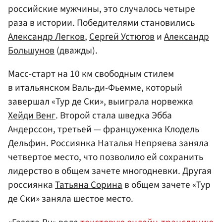
российские мужчины, это случалось четыре
раза в истории. Победителями становились
Александр Легков
,
Сергей Устюгов
и
Александр
Большунов
(дважды).
Масс-старт на 10 км свободным стилем
в итальянском Валь-ди-Фьемме, который
завершал «Тур де Ски», выиграла норвежка
Хейди Венг
. Второй стала шведка Эбба
Андерссон, третьей — француженка Клодель
Дельфин. Россиянка Наталья Непряева заняла
четвертое место, что позволило ей сохранить
лидерство в общем зачете многодневки. Другая
россиянка
Татьяна Сорина
в общем зачете «Тур
де Ски» заняла шестое место.