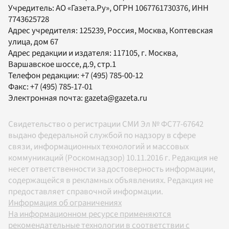
Учредитель:
АО «Газета.Ру»
, ОГРН 1067761730376, ИНН
7743625728
Адрес учредителя: 125239, Россия, Москва, Коптевская
улица, дом 67
Адрес редакции и издателя:
117105
, г.
Москва
,
Варшавское шоссе, д.9, стр.1
Телефон редакции:
+7 (495) 785-00-12
Факс:
+7 (495) 785-17-01
Электронная почта:
gazeta@gazeta.ru
Свидетельство о регистрации СМИ Эл № ФС77-67642
выдано федеральной службой по надзору в сфере
связи, информационных технологий и массовых
коммуникаций (Роскомнадзор) 10.11.2016 г. Редакция не
несет ответственности за достоверность информации,
содержащейся в рекламных объявлениях. Редакция не
предоставляет справочной информации.
Информация об ограничениях
На информационном ресурсе применяются
рекомендательные технологии в соответствии с