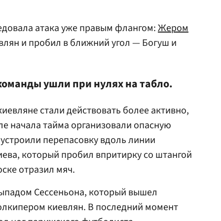
едовала атака уже правым флангом:
Жером
лян и пробил в ближний угол — Богуш и
команды ушли при нулях на табло.
киевляне стали действовать более активно,
сле начала тайма организовали опасную
устроили перепасовку вдоль линии
иева, который пробил впритирку со штангой
ске отразил мяч.
ыпадом Сессеньона, который вышел
голкипером киевлян. В последний момент