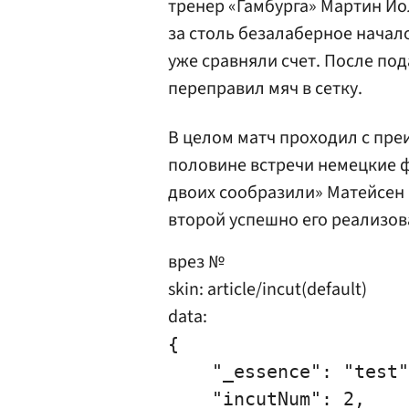
тренер «Гамбурга» Мартин Йол
за столь безалаберное начало
уже сравняли счет. После под
переправил мяч в сетку.
В целом матч проходил с пре
половине встречи немецкие ф
двоих сообразили» Матейсен 
второй успешно его реализов
врез №
skin: article/incut(default)
data:
{

    "_essence": "test"
    "incutNum": 2,
