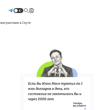
Авторизоваться
 мигрантами в Сеуте
Если бы Илон Маск тратил по 1
млн долларов в день, его
состояние не закончилось бы и
через 2000 лет