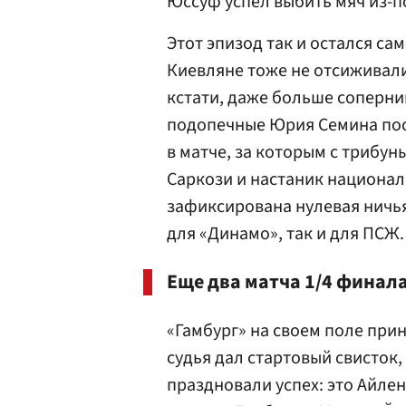
Юссуф успел выбить мяч из-п
Этот эпизод так и остался са
Киевляне тоже не отсиживали
кстати, даже больше соперни
подопечные Юрия Семина пост
в матче, за которым с трибу
Саркози и настаник национа
зафиксирована нулевая ничья
для «Динамо», так и для ПСЖ.
Еще два матча 1/4 финал
«Гамбург» на своем поле при
судья дал стартовый свисток,
праздновали успех: это Айлен