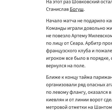
На этот раз Шовковский остал
Станислав
Богуш
.
Начало матча не подарило к
Команды играли довольно живо
не повезло Артему Милевском
по лицу от Сеара. Арбитр про
французского клуба и пожалел
игроком все было в порядке, 
вернулся на поле.
Ближе к концу тайма парижан
организовали ряд опасных ат
по левому флангу, оказался 
киевлян и от линии ворот сдел
метровой отметки на Шантома