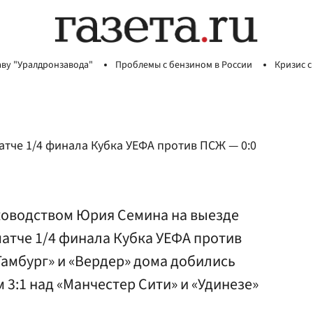
аву "Уралдронзавода"
Проблемы с бензином в России
Кризис с
атче 1/4 финала Кубка УЕФА против ПСЖ — 0:0
ководством Юрия Семина на выезде
атче 1/4 финала Кубка УЕФА против
Гамбург» и «Вердер» дома добились
 3:1 над «Манчестер Сити» и «Удинезе»