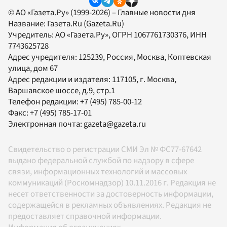
© АО «Газета.Ру» (1999-2026) – Главные новости дня
Название:
Газета.Ru
(Gazeta.Ru)
Учредитель:
АО «Газета.Ру»
, ОГРН 1067761730376, ИНН
7743625728
Адрес учредителя: 125239, Россия, Москва, Коптевская
улица, дом 67
Адрес редакции и издателя:
117105
, г.
Москва
,
Варшавское шоссе, д.9, стр.1
Телефон редакции:
+7 (495) 785-00-12
Факс:
+7 (495) 785-17-01
Электронная почта:
gazeta@gazeta.ru
Свидетельство о регистрации СМИ Эл № ФС77-67642
выдано федеральной службой по надзору в сфере
связи, информационных технологий и массовых
коммуникаций (Роскомнадзор) 10.11.2016 г. Редакция не
несет ответственности за достоверность информации,
содержащейся в рекламных объявлениях. Редакция не
предоставляет справочной информации.