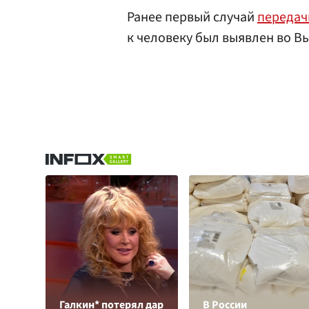
Ранее первый случай
передач
к человеку был выявлен во В
Галкин* потерял дар
В России