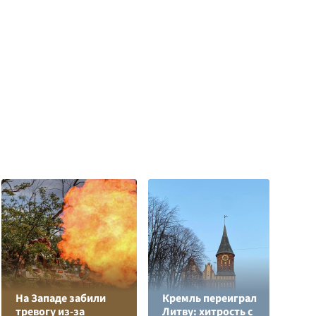
На Западе забили
Кремль переиграл
тревогу из-за
Литву: хитрость с
Е