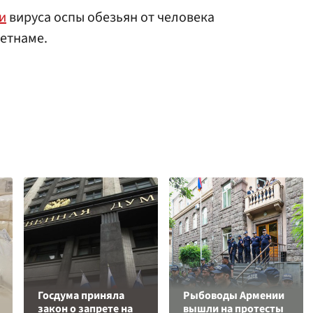
и
вируса оспы обезьян от человека
ьетнаме.
Госдума приняла
Рыбоводы Армении
закон о запрете на
вышли на протесты