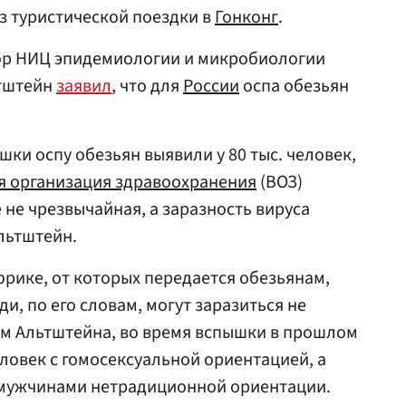
з туристической поездки в
Гонконг
.
сор НИЦ эпидемиологии и микробиологии
ьтштейн
заявил
, что для
России
оспа обезьян
ки оспу обезьян выявили у 80 тыс. человек,
я организация здравоохранения
(ВОЗ)
 не чрезвычайная, а заразность вируса
льтштейн.
фрике, от которых передается обезьянам,
и, по его словам, могут заразиться не
ам Альтштейна, во время вспышки в прошлом
еловек с гомосексуальной ориентацией, а
мужчинами нетрадиционной ориентации.