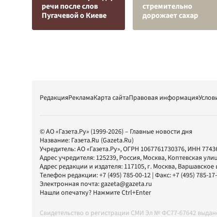
речи после слов
стремительно
Пугачевой о Киеве
дорожает сахар
Редакция
Реклама
Карта сайта
Правовая информация
Услов
© АО «Газета.Ру» (1999-2026) – Главные новости дня
Название:
Газета.Ru
(Gazeta.Ru)
Учредитель:
АО «Газета.Ру»
, ОГРН 1067761730376, ИНН 7743
Адрес учредителя: 125239, Россия, Москва, Коптевская улиц
Адрес редакции и издателя:
117105
, г.
Москва
,
Варшавское шо
Телефон редакции:
+7 (495) 785-00-12
| Факс:
+7 (495) 785-17
Электронная почта:
gazeta@gazeta.ru
Нашли опечатку? Нажмите Ctrl+Enter
Свидетельство о регистрации СМИ Эл № ФС77-67642 выда