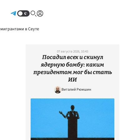
Авторизоваться
 мигрантами в Сеуте
07 августа 2026, 10:43
Посадил всех и скинул
ядерную бомбу: каким
президентом мог бы стать
ИИ
Виталий Рюмшин