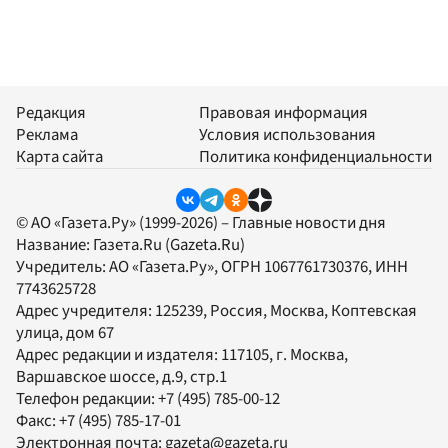
Редакция
Правовая информация
Реклама
Условия использования
Карта сайта
Политика конфиденциальности
© АО «Газета.Ру» (1999-2026) – Главные новости дня
Название:
Газета.Ru
(Gazeta.Ru)
Учредитель:
АО «Газета.Ру»
, ОГРН 1067761730376, ИНН
7743625728
Адрес учредителя: 125239, Россия, Москва, Коптевская
улица, дом 67
Адрес редакции и издателя:
117105
, г.
Москва
,
Варшавское шоссе, д.9, стр.1
Телефон редакции:
+7 (495) 785-00-12
Факс:
+7 (495) 785-17-01
Электронная почта:
gazeta@gazeta.ru