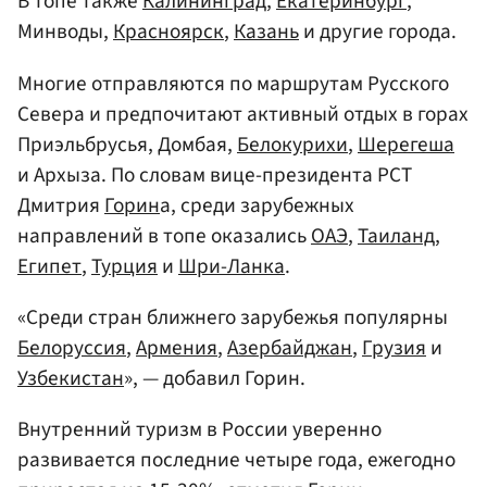
В топе также
Калининград
,
Екатеринбург
,
Минводы,
Красноярск
,
Казань
и другие города.
Многие отправляются по маршрутам Русского
Севера и предпочитают активный отдых в горах
Приэльбрусья, Домбая,
Белокурихи
,
Шерегеша
и Архыза. По словам вице-президента РСТ
Дмитрия
Горин
а, среди зарубежных
направлений в топе оказались
ОАЭ
,
Таиланд
,
Египет
,
Турция
и
Шри-Ланка
.
«Среди стран ближнего зарубежья популярны
Белоруссия
,
Армения
,
Азербайджан
,
Грузия
и
Узбекистан
», — добавил Горин.
Внутренний туризм в России уверенно
развивается последние четыре года, ежегодно