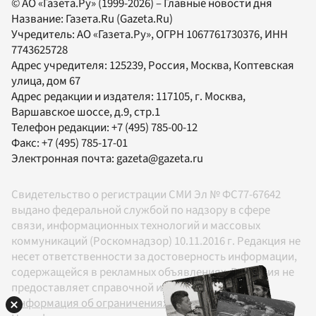
© АО «Газета.Ру» (1999-2026) – Главные новости дня
Название:
Газета.Ru
(Gazeta.Ru)
Учредитель:
АО «Газета.Ру»
, ОГРН 1067761730376, ИНН
7743625728
Адрес учредителя: 125239, Россия, Москва, Коптевская
улица, дом 67
Адрес редакции и издателя:
117105
, г.
Москва
,
Варшавское шоссе, д.9, стр.1
Телефон редакции:
+7 (495) 785-00-12
Факс:
+7 (495) 785-17-01
Электронная почта:
gazeta@gazeta.ru
Свидетельство о регистрации СМИ Эл № ФС77-67642
выдано федеральной службой по надзору в сфере
связи, информационных технологий и массовых
коммуникаций (Роскомнадзор) 10.11.2016 г. Редакция не
несет ответственности за достоверность информации,
содержащейся в рекламных объявлениях. Редакция не
предоставляет справочной информации.
Информация об ограничениях