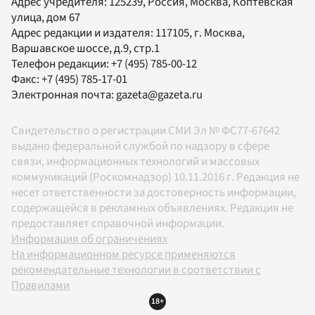
Адрес учредителя: 125239, Россия, Москва, Коптевская
улица, дом 67
Адрес редакции и издателя:
117105
, г.
Москва
,
Варшавское шоссе, д.9, стр.1
Телефон редакции:
+7 (495) 785-00-12
Факс:
+7 (495) 785-17-01
Электронная почта:
gazeta@gazeta.ru
Свидетельство о регистрации СМИ Эл № ФС77-67642
выдано федеральной службой по надзору в сфере
связи, информационных технологий и массовых
коммуникаций (Роскомнадзор) 10.11.2016 г. Редакция не
несет ответственности за достоверность информации,
содержащейся в рекламных объявлениях. Редакция не
предоставляет справочной информации.
Информация об ограничениях
На информационном ресурсе применяются
рекомендательные технологии в соответствии с
Правилами
18+