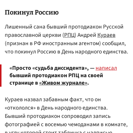
Покинул
Россию
Лишенный сана бывший протодиакон Русской
православной церкви (
РПЦ
) Андрей
Кураев
(признан в РФ иностранным агентом) сообщил,
что покинул Россию в День народного единства.
«Просто «судьба диссидента», —
написал
бывший протодиакон РПЦ на своей
странице в
«Живом журнале»
.
Кураев назвал забавным факт, что он
«откололся» в День народного единства.
Бывший протодиакон сопроводил запись
фотографией с восемью чемоданами в комнате,
в углу которой стоит табличка с надписью