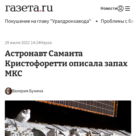
Новости
Авторизоваться
Покушение на главу "Уралдронзавода"
Проблемы с бен
29 июля 2022 14:24
Наука
Астронавт Саманта
Кристофоретти описала запах
МКС
Валерия Бунина