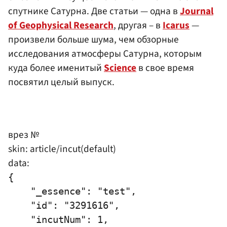
спутнике Сатурна. Две статьи — одна в
Journal
of Geophysical Research
, другая – в
Icarus
—
произвели больше шума, чем обзорные
исследования атмосферы Сатурна, которым
куда более именитый
Science
в свое время
посвятил целый выпуск.
врез №
skin: article/incut(default)
data:
{

    "_essence": "test",

    "id": "3291616",

    "incutNum": 1,
