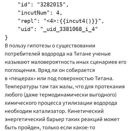
    "id": "3282015",

    "incutNum": 4,

    "repl": "<4>:{{incut4()}}",

    "uid": "_uid_3381068_i_4"

В пользу гипотезы о существовании
потребителей водорода на Титане ученые
называют маловероятность иных сценариев его
поглощения. Вряд ли он собирается
в «пещерах» или под поверхностью Титана.
Температуры там так малы, что для протекания
любого (даже термодинамически выгодного)
химического процесса утилизации водорода
необходим катализатор. Кинетический
энергетический барьер таких реакций может
быть пройден, только если какое-то