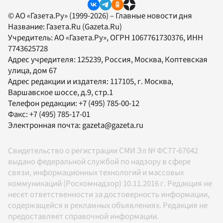
© АО «Газета.Ру» (1999-2026) – Главные новости дня
Название:
Газета.Ru
(Gazeta.Ru)
Учредитель:
АО «Газета.Ру»
, ОГРН 1067761730376, ИНН
7743625728
Адрес учредителя: 125239, Россия, Москва, Коптевская
улица, дом 67
Адрес редакции и издателя:
117105
, г.
Москва
,
Варшавское шоссе, д.9, стр.1
Телефон редакции:
+7 (495) 785-00-12
Факс:
+7 (495) 785-17-01
Электронная почта:
gazeta@gazeta.ru
Свидетельство о регистрации СМИ Эл № ФС77-67642
выдано федеральной службой по надзору в сфере
связи, информационных технологий и массовых
коммуникаций (Роскомнадзор) 10.11.2016 г. Редакция не
несет ответственности за достоверность информации,
содержащейся в рекламных объявлениях. Редакция не
предоставляет справочной информации.