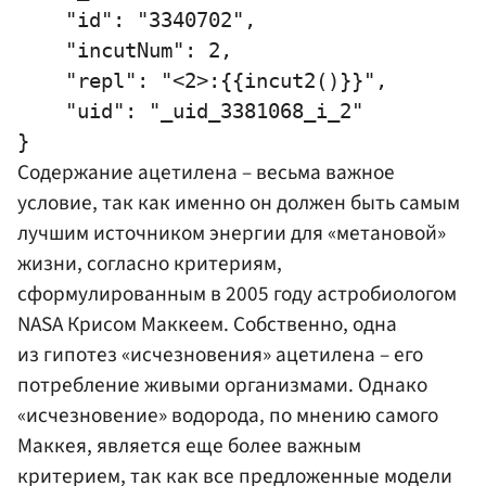
    "id": "3340702",

    "incutNum": 2,

    "repl": "<2>:{{incut2()}}",

    "uid": "_uid_3381068_i_2"

Содержание ацетилена – весьма важное
условие, так как именно он должен быть самым
лучшим источником энергии для «метановой»
жизни, согласно критериям,
сформулированным в 2005 году астробиологом
NASA Крисом Маккеем. Собственно, одна
из гипотез «исчезновения» ацетилена – его
потребление живыми организмами. Однако
«исчезновение» водорода, по мнению самого
Маккея, является еще более важным
критерием, так как все предложенные модели