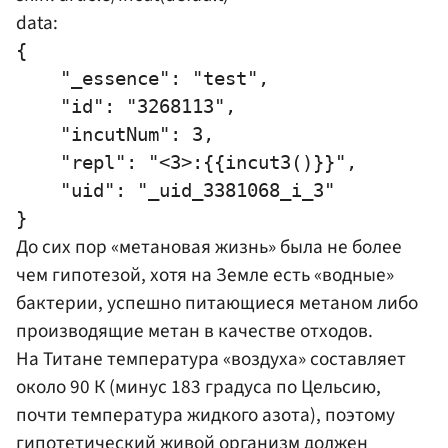
data:
{

    "_essence": "test",

    "id": "3268113",

    "incutNum": 3,

    "repl": "<3>:{{incut3()}}",

    "uid": "_uid_3381068_i_3"

До сих пор «метановая жизнь» была не более
чем гипотезой, хотя на Земле есть «водные»
бактерии, успешно питающиеся метаном либо
производящие метан в качестве отходов.
На Титане температура «воздуха» составляет
около 90 К (минус 183 градуса по Цельсию,
почти температура жидкого азота), поэтому
гипотетический живой организм должен