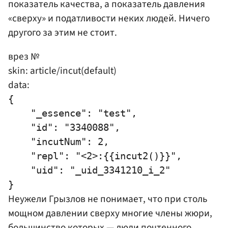
показатель качества, а показатель давления
«сверху» и податливости неких людей. Ничего
другого за этим не стоит.
врез №
skin: article/incut(default)
data:
{

    "_essence": "test",

    "id": "3340088",

    "incutNum": 2,

    "repl": "<2>:{{incut2()}}",

    "uid": "_uid_3341210_i_2"

Неужели Грызлов не понимает, что при столь
мощном давлении сверху многие члены жюри,
большинство которых — люди почтенного