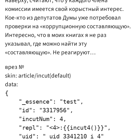
наверху, считают, что у каждого члена
комиссии имеется свой корыстный интерес.
Кое-кто из депутатов Думы уже потребовал
проверки на «коррупционную составляющую».
Интересно, что в моих книгах я не раз
указывал, где можно найти эту
«составляющую». Не реагируют…
врез №
skin: article/incut(default)
data:
{

    "_essence": "test",

    "id": "3317956",

    "incutNum": 4,

    "repl": "<4>:{{incut4()}}",

    "uid": "_uid_3341210_i_4"
