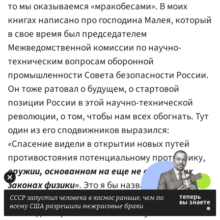
то мы оказываемся «мракобесами». В моих
книгах написано про господина Малея, который
в свое время был председателем
Межведомственной комиссии по научно-
техническим вопросам оборонной
промышленности Совета безопасности России.
Он тоже ратовал о будущем, о стартовой
позиции России в этой научно-технической
революции, о том, чтобы нам всех обогнать. Тут
один из его сподвижников выразился:
«Спасение видели в открытии новых путей
противостояния потенциальному противнику,
оружии, основанном на еще не открытых
законах физики»
. Это я бы назвал это
разглашением страшной государственной
СССР запустил человека в космос раньше, чем по
всему США разрешили межрасовые браки
тайны доктором технических наук О.