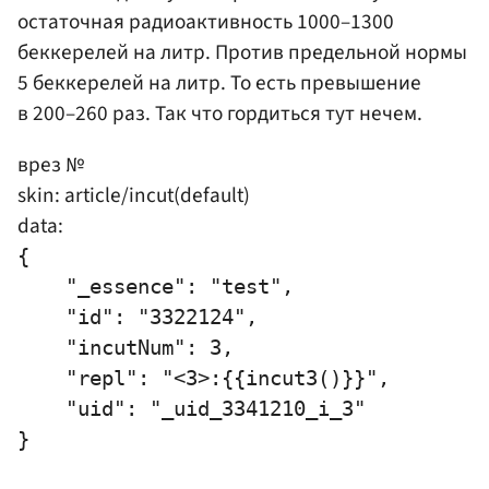
остаточная радиоактивность 1000–1300
беккерелей на литр. Против предельной нормы
5 беккерелей на литр. То есть превышение
в 200–260 раз. Так что гордиться тут нечем.
врез №
skin: article/incut(default)
data:
{

    "_essence": "test",

    "id": "3322124",

    "incutNum": 3,

    "repl": "<3>:{{incut3()}}",

    "uid": "_uid_3341210_i_3"
