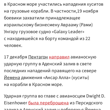
в Красном море участились нападения хуситов
на грузовые корабли. В частности,19 ноября
боевики захватили принадлежащее
израильскому бизнесмену Аврааму (Рами)
Унгару грузовое судно «Galaxy Leader»
с находившейся на борту командой из 22
человек.
17 декабря
Пентагон
направил
авианосную
ударную группу в Аденский залив в свете
последних нападений правящего на севере
Йемена
движения «Ансар Алла» (хуситы)
на корабли в Красном море.
Ударная группа во главе с авианосцем Dwight D.
Eisenhower
была переброшена
из Персидского
залива в Аденский залив у побережья Йемена,