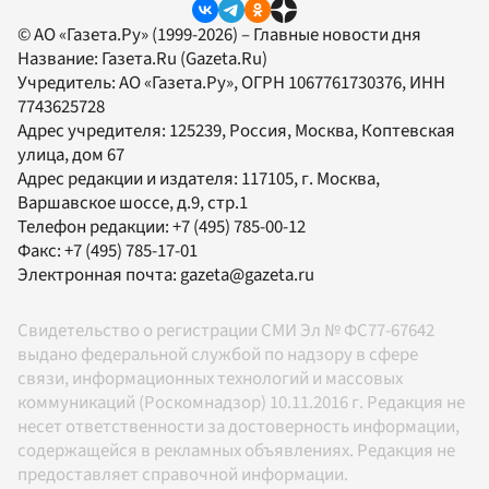
© АО «Газета.Ру» (1999-2026) – Главные новости дня
Название:
Газета.Ru
(Gazeta.Ru)
Учредитель:
АО «Газета.Ру»
, ОГРН 1067761730376, ИНН
7743625728
Адрес учредителя: 125239, Россия, Москва, Коптевская
улица, дом 67
Адрес редакции и издателя:
117105
, г.
Москва
,
Варшавское шоссе, д.9, стр.1
Телефон редакции:
+7 (495) 785-00-12
Факс:
+7 (495) 785-17-01
Электронная почта:
gazeta@gazeta.ru
Свидетельство о регистрации СМИ Эл № ФС77-67642
выдано федеральной службой по надзору в сфере
связи, информационных технологий и массовых
коммуникаций (Роскомнадзор) 10.11.2016 г. Редакция не
несет ответственности за достоверность информации,
содержащейся в рекламных объявлениях. Редакция не
предоставляет справочной информации.