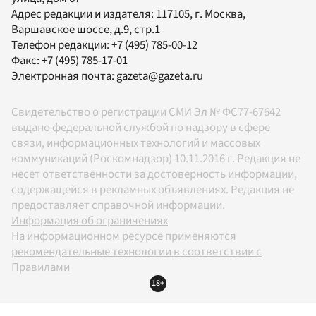
Адрес редакции и издателя:
117105
, г.
Москва
,
Варшавское шоссе, д.9, стр.1
Телефон редакции:
+7 (495) 785-00-12
Факс:
+7 (495) 785-17-01
Электронная почта:
gazeta@gazeta.ru
Свидетельство о регистрации СМИ Эл № ФС77-67642
выдано федеральной службой по надзору в сфере
связи, информационных технологий и массовых
коммуникаций (Роскомнадзор) 10.11.2016 г. Редакция не
несет ответственности за достоверность информации,
содержащейся в рекламных объявлениях. Редакция не
предоставляет справочной информации.
Информация об ограничениях
На информационном ресурсе применяются
рекомендательные технологии в соответствии с
Правилами
18+