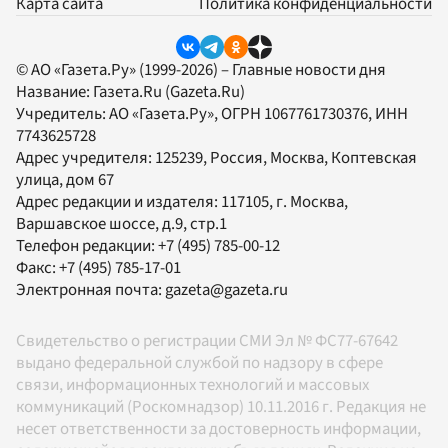
Карта сайта
Политика конфиденциальности
© АО «Газета.Ру» (1999-2026) – Главные новости дня
Название:
Газета.Ru
(Gazeta.Ru)
Учредитель:
АО «Газета.Ру»
, ОГРН 1067761730376, ИНН
7743625728
Адрес учредителя: 125239, Россия, Москва, Коптевская
улица, дом 67
Адрес редакции и издателя:
117105
, г.
Москва
,
Варшавское шоссе, д.9, стр.1
Телефон редакции:
+7 (495) 785-00-12
Факс:
+7 (495) 785-17-01
Электронная почта:
gazeta@gazeta.ru
Свидетельство о регистрации СМИ Эл № ФС77-67642
выдано федеральной службой по надзору в сфере
связи, информационных технологий и массовых
коммуникаций (Роскомнадзор) 10.11.2016 г. Редакция не
несет ответственности за достоверность информации,