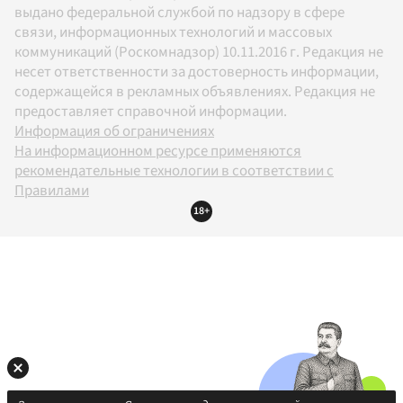
выдано федеральной службой по надзору в сфере
связи, информационных технологий и массовых
коммуникаций (Роскомнадзор) 10.11.2016 г. Редакция не
несет ответственности за достоверность информации,
содержащейся в рекламных объявлениях. Редакция не
предоставляет справочной информации.
Информация об ограничениях
На информационном ресурсе применяются
рекомендательные технологии в соответствии с
Правилами
18+