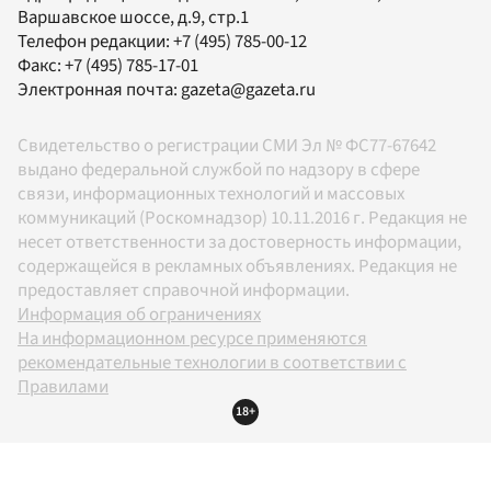
Варшавское шоссе, д.9, стр.1
Телефон редакции:
+7 (495) 785-00-12
Факс:
+7 (495) 785-17-01
Электронная почта:
gazeta@gazeta.ru
Свидетельство о регистрации СМИ Эл № ФС77-67642
выдано федеральной службой по надзору в сфере
связи, информационных технологий и массовых
коммуникаций (Роскомнадзор) 10.11.2016 г. Редакция не
несет ответственности за достоверность информации,
содержащейся в рекламных объявлениях. Редакция не
предоставляет справочной информации.
Информация об ограничениях
На информационном ресурсе применяются
рекомендательные технологии в соответствии с
Правилами
18+