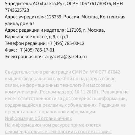
Учредитель:
АО «Газета.Ру»
, ОГРН 1067761730376, ИНН
7743625728
Адрес учредителя: 125239, Россия, Москва, Коптевская
улица, дом 67
Адрес редакции и издателя:
117105
, г.
Москва
,
Варшавское шоссе, д.9, стр.1
Телефон редакции:
+7 (495) 785-00-12
Факс:
+7 (495) 785-17-01
Электронная почта:
gazeta@gazeta.ru
Свидетельство о регистрации СМИ Эл № ФС77-67642
выдано федеральной службой по надзору в сфере
связи, информационных технологий и массовых
коммуникаций (Роскомнадзор) 10.11.2016 г. Редакция не
несет ответственности за достоверность информации,
содержащейся в рекламных объявлениях. Редакция не
предоставляет справочной информации.
Информация об ограничениях
На информационном ресурсе применяются
рекомендательные технологии в соответствии с