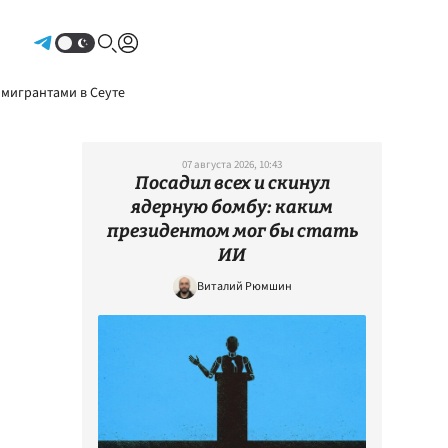
Авторизоваться
 мигрантами в Сеуте
07 августа 2026, 10:43
Посадил всех и скинул
ядерную бомбу: каким
президентом мог бы стать
ИИ
Виталий Рюмшин