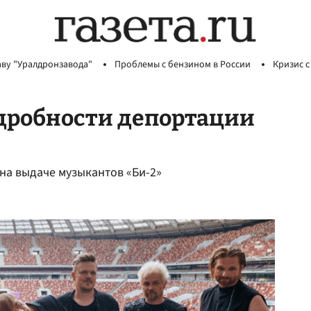
аву "Уралдронзавода"
Проблемы с бензином в России
Кризис с
дробности депортации
на выдаче музыкантов «Би-2»