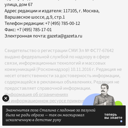
улица, дом 67
Адрес редакции и издателя:
117105
, г.
Москва
,
Варшавское шоссе, д.9, стр.1
Телефон редакции:
+7 (495) 785-00-12
Факс:
+7 (495) 785-17-01
Электронная почта:
gazeta@gazeta.ru
Свидетельство о регистрации СМИ Эл № ФС77-67642
выдано федеральной службой по надзору в сфере
связи, информационных технологий и массовых
коммуникаций (Роскомнадзор) 10.11.2016 г. Редакция не
несет ответственности за достоверность информации,
содержащейся в рекламных объявлениях. Редакция не
предоставляет справочной информации.
Информация об ограничениях
На информационном ресурсе применяются
рекомендательные технологии в соответствии с
Знаменитая поза Сталина с ладонью за пазухой
Правилами
была не ради образа — так он маскировал
18+
искалеченную в детстве руку