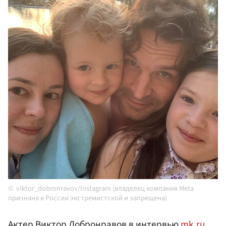
viktor_dobronravov/Instagram (владелец компания Meta
признана в России экстремистской и запрещена)
Актер Виктор
Добронравов
в интервью
mk.ru