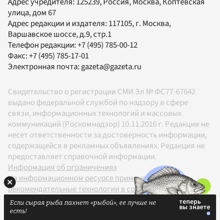
Адрес учредителя: 125239, Россия, Москва, Коптевская
улица, дом 67
Адрес редакции и издателя:
117105
, г.
Москва
,
Варшавское шоссе, д.9, стр.1
Телефон редакции:
+7 (495) 785-00-12
Факс:
+7 (495) 785-17-01
Электронная почта:
gazeta@gazeta.ru
Свидетельство о регистрации СМИ Эл № ФС77-67642
выдано федеральной службой по надзору в сфере
связи, информационных технологий и массовых
коммуникаций (Роскомнадзор) 10.11.2016 г. Редакция не
несет ответственности за достоверность информации,
содержащейся в рекламных объявлениях. Редакция не
предоставляет справочной информации.
Информация об ограничениях
На информационном ресурсе применяются
рекомендательные технологии в соответствии с
Правилами
Если сырая рыба пахнет «рыбой», ее лучше не
18+
есть!