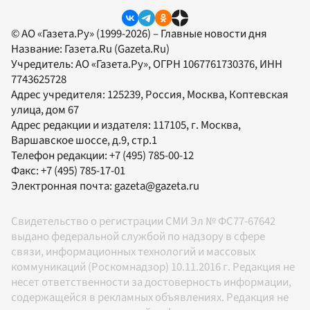
© АО «Газета.Ру» (1999-2026) – Главные новости дня
Название:
Газета.Ru
(Gazeta.Ru)
Учредитель:
АО «Газета.Ру»
, ОГРН 1067761730376, ИНН
7743625728
Адрес учредителя: 125239, Россия, Москва, Коптевская
улица, дом 67
Адрес редакции и издателя:
117105
, г.
Москва
,
Варшавское шоссе, д.9, стр.1
Телефон редакции:
+7 (495) 785-00-12
Факс:
+7 (495) 785-17-01
Электронная почта:
gazeta@gazeta.ru
Свидетельство о регистрации СМИ Эл № ФС77-67642
выдано федеральной службой по надзору в сфере
связи, информационных технологий и массовых
коммуникаций (Роскомнадзор) 10.11.2016 г. Редакция не
несет ответственности за достоверность информации,
содержащейся в рекламных объявлениях. Редакция не