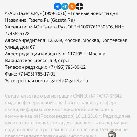
© АО «Газета.Ру» (1999-2026) – Главные новости дня
Название:
Газета.Ru
(Gazeta.Ru)
Учредитель:
АО «Газета.Ру»
, ОГРН 1067761730376, ИНН
7743625728
Адрес учредителя: 125239, Россия, Москва, Коптевская
улица, дом 67
Адрес редакции и издателя:
117105
, г.
Москва
,
Варшавское шоссе, д.9, стр.1
Телефон редакции:
+7 (495) 785-00-12
Факс:
+7 (495) 785-17-01
Электронная почта:
gazeta@gazeta.ru
Свидетельство о регистрации СМИ Эл № ФС77-67642
выдано федеральной службой по надзору в сфере
связи, информационных технологий и массовых
коммуникаций (Роскомнадзор) 10.11.2016 г. Редакция не
несет ответственности за достоверность информации,
содержащейся в рекламных объявлениях. Редакция не
предоставляет справочной информации.