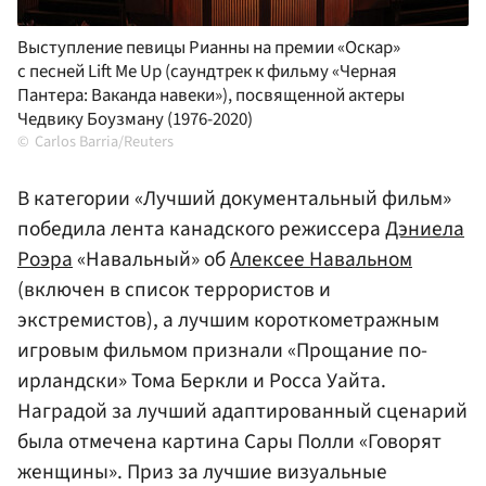
Выступление певицы Рианны на премии «Оскар»
с песней Lift Me Up (саундтрек к фильму «Черная
Пантера: Ваканда навеки»), посвященной актеры
Чедвику Боузману (1976-2020)
Carlos Barria/Reuters
В категории «Лучший документальный фильм»
победила лента канадского режиссера
Дэниела
Роэра
«Навальный» об
Алексее Навальном
(включен в список террористов и
экстремистов), а лучшим короткометражным
игровым фильмом признали «Прощание по-
ирландски» Тома Беркли и Росса Уайта.
Наградой за лучший адаптированный сценарий
была отмечена картина Сары Полли «Говорят
женщины». Приз за лучшие визуальные