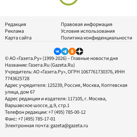
Редакция
Правовая информация
Реклама
Условия использования
Карта сайта
Политика конфиденциальности
© АО «Газета.Ру» (1999-2026) – Главные новости дня
Название:
Газета.Ru
(Gazeta.Ru)
Учредитель:
АО «Газета.Ру»
, ОГРН 1067761730376, ИНН
7743625728
Адрес учредителя: 125239, Россия, Москва, Коптевская
улица, дом 67
Адрес редакции и издателя:
117105
, г.
Москва
,
Варшавское шоссе, д.9, стр.1
Телефон редакции:
+7 (495) 785-00-12
Факс:
+7 (495) 785-17-01
Электронная почта:
gazeta@gazeta.ru