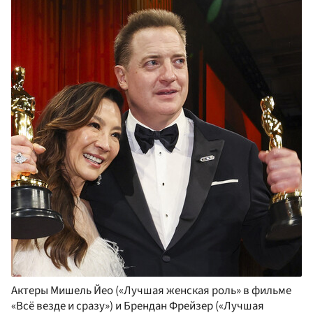
Актеры Мишель Йео («Лучшая женская роль» в фильме
«Всё везде и сразу») и Брендан Фрейзер («Лучшая