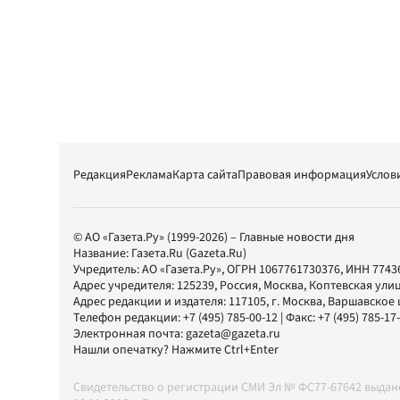
Редакция
Реклама
Карта сайта
Правовая информация
Услов
© АО «Газета.Ру» (1999-2026) – Главные новости дня
Название:
Газета.Ru
(Gazeta.Ru)
Учредитель:
АО «Газета.Ру»
, ОГРН 1067761730376, ИНН 7743
Адрес учредителя: 125239, Россия, Москва, Коптевская улиц
Адрес редакции и издателя:
117105
, г.
Москва
,
Варшавское шо
Телефон редакции:
+7 (495) 785-00-12
| Факс:
+7 (495) 785-17
Электронная почта:
gazeta@gazeta.ru
Нашли опечатку? Нажмите Ctrl+Enter
Свидетельство о регистрации СМИ Эл № ФС77-67642 выда