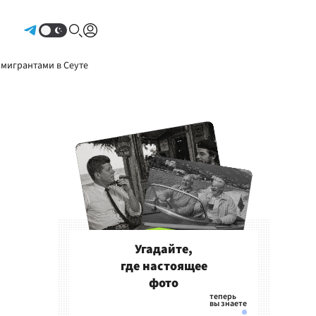
Авторизоваться
 мигрантами в Сеуте
Угадайте,
где настоящее
фото