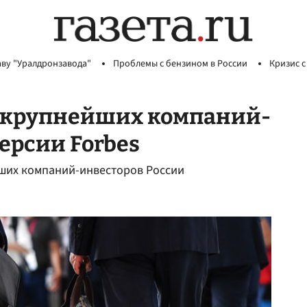
аву "Уралдронзавода"
Проблемы с бензином в России
Кризис с
з крупнейших компаний-
ерсии Forbes
йших компаний-инвесторов России