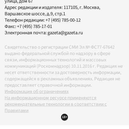
улица, дом 67
Адрес редакции и издателя:
117105
, г.
Москва
,
Варшавское шоссе, д.9, стр.1
Телефон редакции:
+7 (495) 785-00-12
Факс:
+7 (495) 785-17-01
Электронная почта:
gazeta@gazeta.ru
Свидетельство о регистрации СМИ Эл № ФС77-67642
выдано федеральной службой по надзору в сфере
связи, информационных технологий и массовых
коммуникаций (Роскомнадзор) 10.11.2016 г. Редакция не
несет ответственности за достоверность информации,
содержащейся в рекламных объявлениях. Редакция не
предоставляет справочной информации.
Информация об ограничениях
На информационном ресурсе применяются
рекомендательные технологии в соответствии с
Правилами
18+