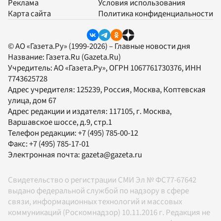
Реклама
Условия использования
Карта сайта
Политика конфиденциальности
© АО «Газета.Ру» (1999-2026) – Главные новости дня
Название:
Газета.Ru
(Gazeta.Ru)
Учредитель:
АО «Газета.Ру»
, ОГРН 1067761730376, ИНН
7743625728
Адрес учредителя: 125239, Россия, Москва, Коптевская
улица, дом 67
Адрес редакции и издателя:
117105
, г.
Москва
,
Варшавское шоссе, д.9, стр.1
Телефон редакции:
+7 (495) 785-00-12
Факс:
+7 (495) 785-17-01
Электронная почта:
gazeta@gazeta.ru
Свидетельство о регистрации СМИ Эл № ФС77-67642
выдано федеральной службой по надзору в сфере
связи, информационных технологий и массовых
коммуникаций (Роскомнадзор) 10.11.2016 г. Редакция не