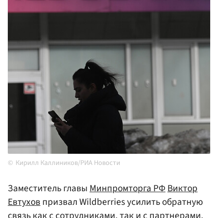
Кирилл Каллиников/РИА Новости
Заместитель главы
Минпромторга РФ
Виктор
Евтухов
призвал Wildberries усилить обратную
связь как с сотрудниками, так и с партнерами.