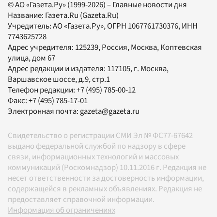
© АО «Газета.Ру» (1999-2026) – Главные новости дня
Название:
Газета.Ru
(Gazeta.Ru)
Учредитель:
АО «Газета.Ру»
, ОГРН 1067761730376, ИНН
7743625728
Адрес учредителя: 125239, Россия, Москва, Коптевская
улица, дом 67
Адрес редакции и издателя:
117105
, г.
Москва
,
Варшавское шоссе, д.9, стр.1
Телефон редакции:
+7 (495) 785-00-12
Факс:
+7 (495) 785-17-01
Электронная почта:
gazeta@gazeta.ru
Свидетельство о регистрации СМИ Эл № ФС77-67642
выдано федеральной службой по надзору в сфере
связи, информационных технологий и массовых
коммуникаций (Роскомнадзор) 10.11.2016 г. Редакция не
несет ответственности за достоверность информации,
содержащейся в рекламных объявлениях. Редакция не
предоставляет справочной информации.
Информация об ограничениях