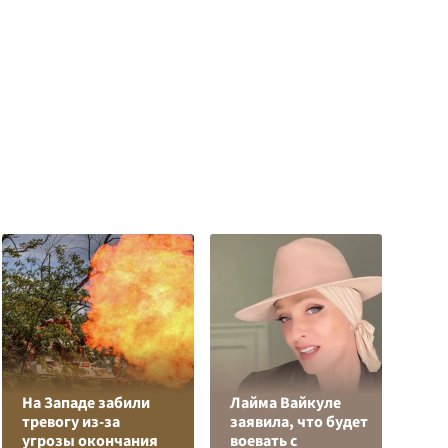
На Западе забили
Лайма Вайкуле
К
тревогу из-за
заявила, что будет
Л
угрозы окончания
воевать с
К