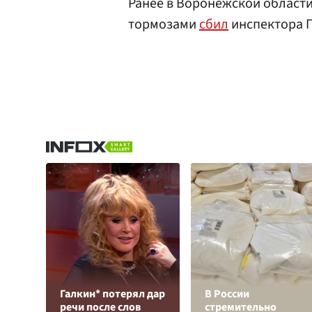
Ранее в Воронежской области
тормозами
сбил
инспектора 
Галкин* потерял дар
В России
речи после слов
стремительно