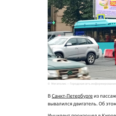
Мегаполис — Городская сеть информировани
В
Санкт-Петербурге
из пассаж
вывалился двигатель. Об это
Инцидент произошел в Киров