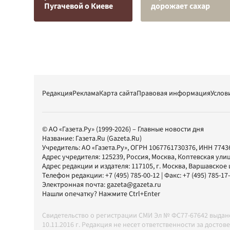
Пугачевой о Киеве
дорожает сахар
Редакция
Реклама
Карта сайта
Правовая информация
Услов
© АО «Газета.Ру» (1999-2026) – Главные новости дня
Название:
Газета.Ru
(Gazeta.Ru)
Учредитель:
АО «Газета.Ру»
, ОГРН 1067761730376, ИНН 7743
Адрес учредителя: 125239, Россия, Москва, Коптевская улиц
Адрес редакции и издателя:
117105
, г.
Москва
,
Варшавское шо
Телефон редакции:
+7 (495) 785-00-12
| Факс:
+7 (495) 785-17
Электронная почта:
gazeta@gazeta.ru
Нашли опечатку? Нажмите Ctrl+Enter
Свидетельство о регистрации СМИ Эл № ФС77-67642 выда
10.11.2016 г. Редакция не несет ответственности за дос