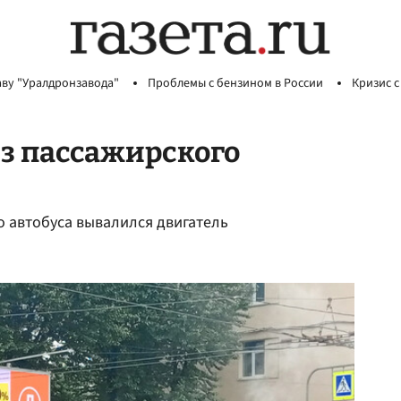
аву "Уралдронзавода"
Проблемы с бензином в России
Кризис с
з пассажирского
о автобуса вывалился двигатель