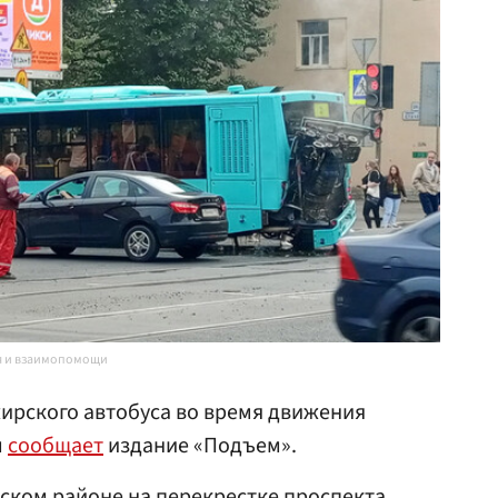
я и взаимопомощи
ирского автобуса во время движения
м
сообщает
издание «Подъем».
ском районе на перекрестке проспекта