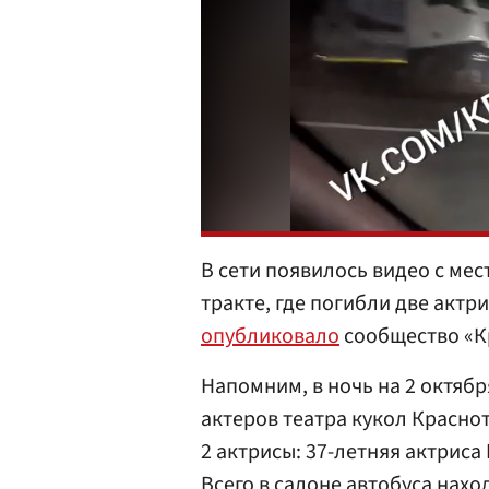
В cети появилось видео с ме
тракте, где погибли две актр
опубликовало
сообщество «Кр
Напомним, в ночь на 2 октябр
актеров театра кукол Краснот
2 актрисы: 37-летняя актрис
Всего в салоне автобуса нахо