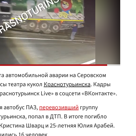
ста автомобильной аварии на Серовском
исы театра кукол
Краснотурьинска
. Кадры
аснотурьинск Live» в соцсети «ВКонтакте».
я автобус ПАЗ,
перевозивший
группу
урьинска, попал в ДТП. В итоге погибло
а Кристина Шварц и 25-летняя Юлия Арабей.
дились 16 человек.