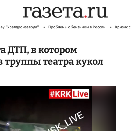
аву "Уралдронзавода"
Проблемы с бензином в России
Кризис с
а ДТП, в котором
з труппы театра кукол