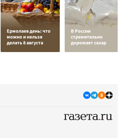
Н
Ермолаев день: что
В России
т
можно и нельзя
стремительно
у
делать 8 августа
дорожает сахар
С