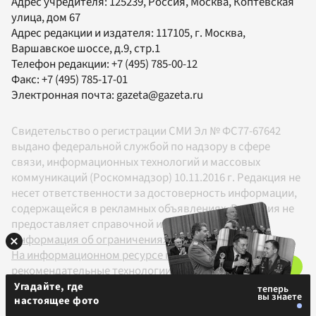
Адрес учредителя: 125239, Россия, Москва, Коптевская
улица, дом 67
Адрес редакции и издателя:
117105
, г.
Москва
,
Варшавское шоссе, д.9, стр.1
Телефон редакции:
+7 (495) 785-00-12
Факс:
+7 (495) 785-17-01
Электронная почта:
gazeta@gazeta.ru
Свидетельство о регистрации СМИ Эл № ФС77-67642
выдано федеральной службой по надзору в сфере
связи, информационных технологий и массовых
коммуникаций (Роскомнадзор) 10.11.2016 г. Редакция не
несет ответственности за достоверность информации,
содержащейся в рекламных объявлениях. Редакция не
предоставляет справочной информации.
Информация об ограничениях
На информационном ресурсе применяются
рекомендательные технологии в соответствии с
Правилами
Угадайте, где
настоящее фото
18+