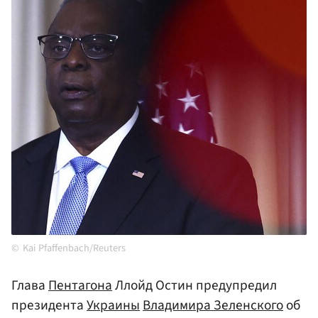
Kai Pfaffenbach/Reuters
Глава
Пентагона
Ллойд Остин предупредил
президента
Украины
Владимира Зеленского
об