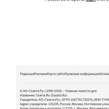
Редакция
Реклама
Карта сайта
Правовая информация
Услов
© АО «Газета.Ру» (1999-2026) – Главные новости дня
Название:
Газета.Ru
(Gazeta.Ru)
Учредитель:
АО «Газета.Ру»
, ОГРН 1067761730376, ИНН 7743
Адрес учредителя: 125239, Россия, Москва, Коптевская улиц
Адрес редакции и издателя:
117105
, г.
Москва
,
Варшавское шо