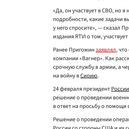
«Да, он участвует в СВО, но 
подробности, какие задачи в
у него спросите», — сказал П
издания RTVI о том, участвует
Ранее Пригожин
заявлял
, чт
компании «Вагнер». Как расск
срочную службу в армии, а ч
на войну в
Сирию
.
24 февраля президент
России
решение о проведении военн
в ответ на просьбу о помощи 
Решение о проведении опера
России со стороны
США
и их 