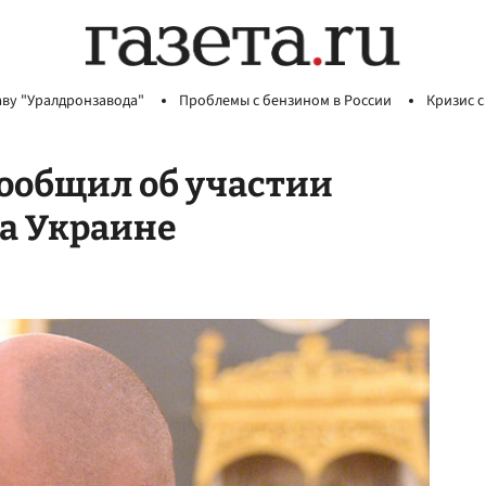
аву "Уралдронзавода"
Проблемы с бензином в России
Кризис с
ообщил об участии
а Украине