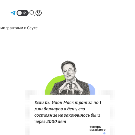
Авторизоваться
 мигрантами в Сеуте
Если бы Илон Маск тратил по 1
млн долларов в день, его
состояние не закончилось бы и
через 2000 лет