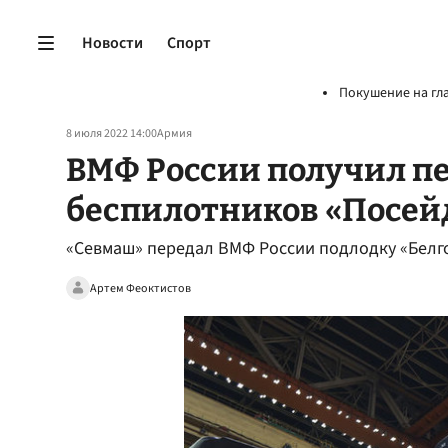
Новости
Спорт
Покушение на гл
8 июля 2022 14:00
Армия
ВМФ России получил п
беспилотников «Посей
«Севмаш» передал ВМФ России подлодку «Белго
Артем Феоктистов