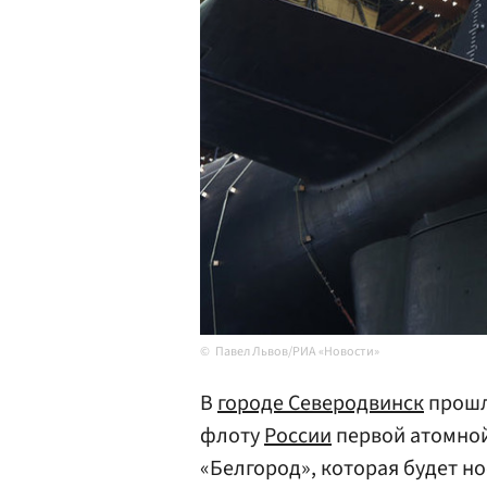
Павел Львов/РИА «Новости»
В
городе Северодвинск
прошл
флоту
России
первой атомной
«Белгород», которая будет н