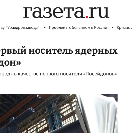
аву "Уралдронзавода"
Проблемы с бензином в России
Кризис с
ервый носитель ядерных
дон»
род» в качестве первого носителя «Посейдонов»