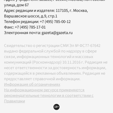
улица, дом 67
Адрес редакции и издателя:
117105
, г.
Москва
,
Варшавское шоссе, д.9, стр.1
Телефон редакции:
+7 (495) 785-00-12
Факс:
+7 (495) 785-17-01
Электронная почта:
gazeta@gazeta.ru
Свидетельство о регистрации СМИ Эл № ФС77-67642
выдано федеральной службой по надзору в сфере
связи, информационных технологий и массовых
коммуникаций (Роскомнадзор) 10.11.2016 г. Редакция не
несет ответственности за достоверность информации,
содержащейся в рекламных объявлениях. Редакция не
предоставляет справочной информации.
Информация об ограничениях
На информационном ресурсе применяются
рекомендательные технологии в соответствии с
Правилами
18+