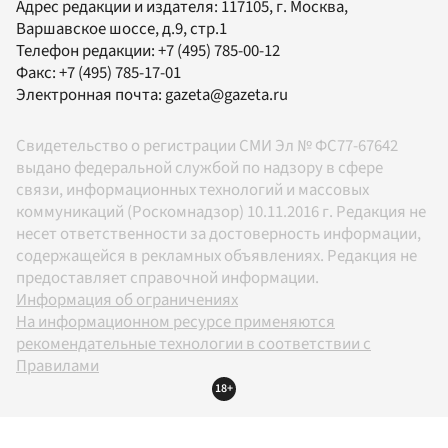
Адрес редакции и издателя:
117105
, г.
Москва
,
Варшавское шоссе, д.9, стр.1
Телефон редакции:
+7 (495) 785-00-12
Факс:
+7 (495) 785-17-01
Электронная почта:
gazeta@gazeta.ru
Свидетельство о регистрации СМИ Эл № ФС77-67642
выдано федеральной службой по надзору в сфере
связи, информационных технологий и массовых
коммуникаций (Роскомнадзор) 10.11.2016 г. Редакция не
несет ответственности за достоверность информации,
содержащейся в рекламных объявлениях. Редакция не
предоставляет справочной информации.
Информация об ограничениях
На информационном ресурсе применяются
рекомендательные технологии в соответствии с
Правилами
18+