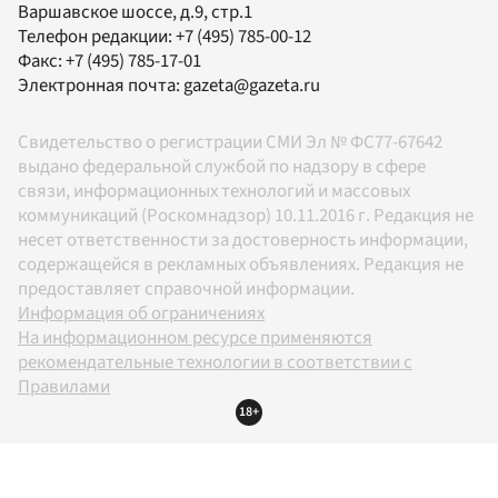
Варшавское шоссе, д.9, стр.1
Телефон редакции:
+7 (495) 785-00-12
Факс:
+7 (495) 785-17-01
Электронная почта:
gazeta@gazeta.ru
Свидетельство о регистрации СМИ Эл № ФС77-67642
выдано федеральной службой по надзору в сфере
связи, информационных технологий и массовых
коммуникаций (Роскомнадзор) 10.11.2016 г. Редакция не
несет ответственности за достоверность информации,
содержащейся в рекламных объявлениях. Редакция не
предоставляет справочной информации.
Информация об ограничениях
На информационном ресурсе применяются
рекомендательные технологии в соответствии с
Правилами
18+