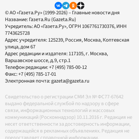
© АО «Газета.Ру» (1999-2026) – Главные новости дня
Название:
Газета.Ru
(Gazeta.Ru)
Учредитель:
АО «Газета.Ру»
, ОГРН 1067761730376, ИНН
7743625728
Адрес учредителя: 125239, Россия, Москва, Коптевская
улица, дом 67
Адрес редакции и издателя:
117105
, г.
Москва
,
Варшавское шоссе, д.9, стр.1
Телефон редакции:
+7 (495) 785-00-12
Факс:
+7 (495) 785-17-01
Электронная почта:
gazeta@gazeta.ru
Свидетельство о регистрации СМИ Эл № ФС77-67642
выдано федеральной службой по надзору в сфере
связи, информационных технологий и массовых
коммуникаций (Роскомнадзор) 10.11.2016 г. Редакция не
несет ответственности за достоверность информации,
содержащейся в рекламных объявлениях. Редакция не
предоставляет справочной информации.