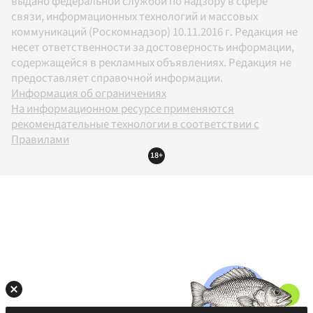
выдано федеральной службой по надзору в сфере
связи, информационных технологий и массовых
коммуникаций (Роскомнадзор) 10.11.2016 г. Редакция не
несет ответственности за достоверность информации,
содержащейся в рекламных объявлениях. Редакция не
предоставляет справочной информации.
Информация об ограничениях
На информационном ресурсе применяются
рекомендательные технологии в соответствии с
Правилами
18+