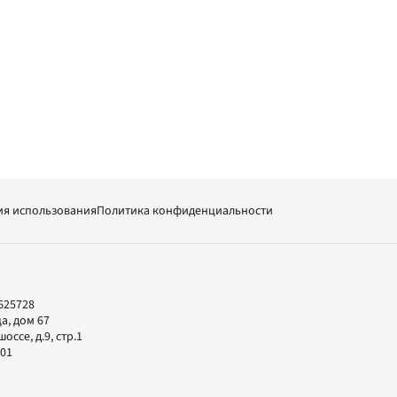
ия использования
Политика конфиденциальности
625728
а, дом 67
ссе, д.9, стр.1
-01