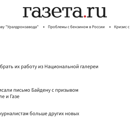
аву "Уралдронзавода"
Проблемы с бензином в России
Кризис с
брать их работу из Национальной галереи
исали письмо Байдену с призывом
ле и Газе
журналистам больше других новых