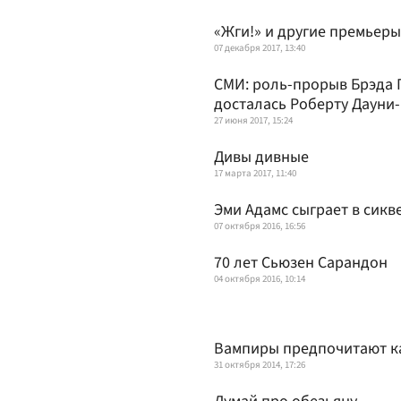
«Жги!» и другие премьер
07 декабря 2017, 13:40
СМИ: роль-прорыв Брэда П
досталась Роберту Дауни
27 июня 2017, 15:24
Дивы дивные
17 марта 2017, 11:40
Эми Адамс сыграет в сик
07 октября 2016, 16:56
70 лет Сьюзен Сарандон
04 октября 2016, 10:14
Вампиры предпочитают к
31 октября 2014, 17:26