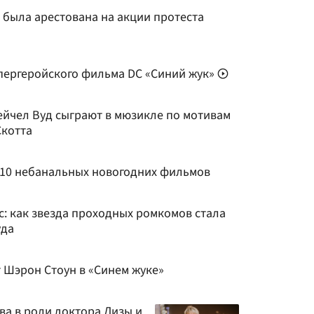
 была арестована на акции протеста
пергеройского фильма DC «Синий жук»
ейчел Вуд сыграют в мюзикле по мотивам
Скотта
 10 небанальных новогодних фильмов
: как звезда проходных ромкомов стала
уда
 Шэрон Стоун в «Синем жуке»
ва в роли доктора Лизы и