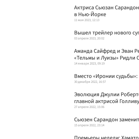
Актриса Сьюзан Сарандон
в Нью-Йорке
11 мая 2023, 12:13
Вышел трейлер нового су
03 апреля 2023, 20:02
Аманда Сайфред и Эван Р
«Тельмы и Луизы» Ридли 
14 января 2023, 09:19
Вместо «Иронии судьбы»:
30 декабря 2022, 16:57
Эволюция Джулии Робертс
главной актрисой Голлив
27 апреля 2022, 15:06
Сьюзен Сарандон заменит
15 апреля 2022, 23:14
Премьеры недели: Хамато