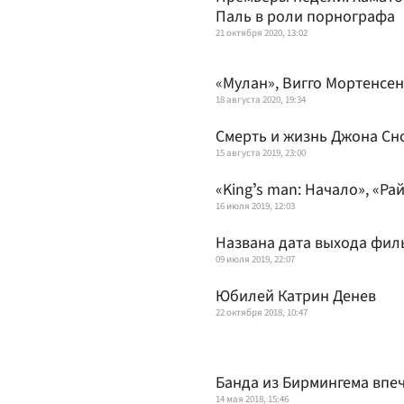
Паль в роли порнографа
21 октября 2020, 13:02
«Мулан», Вигго Мортенсен
18 августа 2020, 19:34
Смерть и жизнь Джона Сн
15 августа 2019, 23:00
«Kingʼs man: Начало», «Р
16 июля 2019, 12:03
Названа дата выхода фил
09 июля 2019, 22:07
Юбилей Катрин Денев
22 октября 2018, 10:47
Банда из Бирмингема впе
14 мая 2018, 15:46