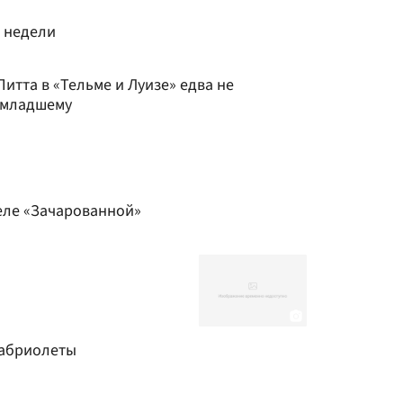
ы недели
итта в «Тельме и Луизе» едва не
-младшему
веле «Зачарованной»
абриолеты