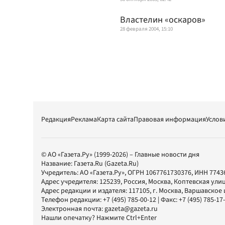
Властелин «оскаров»
28 февраля 2004, 15:10
Редакция
Реклама
Карта сайта
Правовая информация
Услов
© АО «Газета.Ру» (1999-2026) – Главные новости дня
Название:
Газета.Ru
(Gazeta.Ru)
Учредитель:
АО «Газета.Ру»
, ОГРН 1067761730376, ИНН 7743
Адрес учредителя: 125239, Россия, Москва, Коптевская улиц
Адрес редакции и издателя:
117105
, г.
Москва
,
Варшавское шо
Телефон редакции:
+7 (495) 785-00-12
| Факс:
+7 (495) 785-17
Электронная почта:
gazeta@gazeta.ru
Нашли опечатку? Нажмите Ctrl+Enter