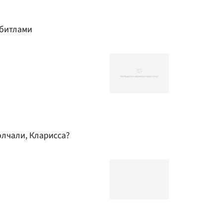
 битлами
олчали, Кларисса?