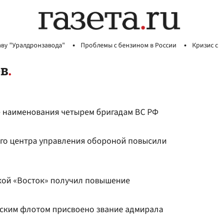
аву "Уралдронзавода"
Проблемы с бензином в России
Кризис с
ов
 наименования четырем бригадам ВС РФ
го центра управления обороной повысили
ой «Восток» получил повышение
ким флотом присвоено звание адмирала