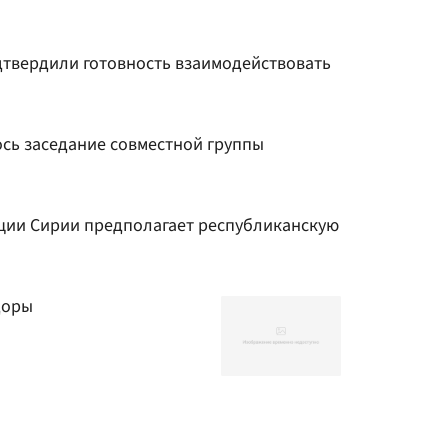
одтвердили готовность взаимодействовать
ось заседание совместной группы
уции Сирии предполагает республиканскую
доры