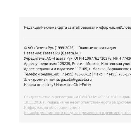
Редакция
Реклама
Карта сайта
Правовая информация
Услов
© АО «Газета.Ру» (1999-2026) – Главные новости дня
Название:
Газета.Ru
(Gazeta.Ru)
Учредитель:
АО «Газета.Ру»
, ОГРН 1067761730376, ИНН 7743
Адрес учредителя: 125239, Россия, Москва, Коптевская улиц
Адрес редакции и издателя:
117105
, г.
Москва
,
Варшавское шо
Телефон редакции:
+7 (495) 785-00-12
| Факс:
+7 (495) 785-17
Электронная почта:
gazeta@gazeta.ru
Нашли опечатку? Нажмите Ctrl+Enter
Свидетельство о регистрации СМИ Эл № ФС77-67642 выда
10.11.2016 г. Редакция не несет ответственности за дос
Информация об ограничениях
На информационном ресурсе применяются рекомендатель