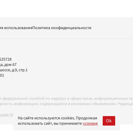
ия использования
Политика конфиденциальности
625728
а, дом 67
ссе, д.9, стр.1
-01
но федеральной службой по надзору в сфере связи, информационных т
товерность информации, содержащейся в рекламных объявлениях. Редак
ные технологии в соответствии с Правилами
На сайте используются cookies. Продолжая
Ok
использовать сайт, вы принимаете
условия