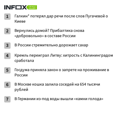
1
Галкин* потерял дар речи после слов Пугачевой о
Киеве
2
Вернулись домой? Прибалтика снова
«добровольно» в составе России
3
В России стремительно дорожает сахар
4
Кремль переиграл Литву: хитрость с Калининградом
сработала
5
Госдума приняла закон о запрете на проживание в
России
6
В Москве кошка залила соседей на 654 тысячи
рублей
7
В Германии из-под воды вышли «камни голода»