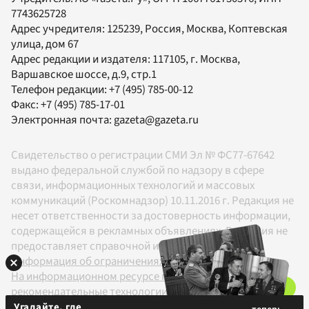
7743625728
Адрес учредителя: 125239, Россия, Москва, Коптевская
улица, дом 67
Адрес редакции и издателя:
117105
, г.
Москва
,
Варшавское шоссе, д.9, стр.1
Телефон редакции:
+7 (495) 785-00-12
Факс:
+7 (495) 785-17-01
Электронная почта:
gazeta@gazeta.ru
Свидетельство о регистрации СМИ Эл № ФС77-67642
выдано федеральной службой по надзору в сфере
связи, информационных технологий и массовых
коммуникаций (Роскомнадзор) 10.11.2016 г. Редакция не
несет ответственности за достоверность информации,
содержащейся в рекламных объявлениях. Редакция не
предоставляет справочной информации.
Информация об ограничениях
На информационном ресурсе применяются
рекомендательные технологии в соответствии с
Правилами
Угадайте, где