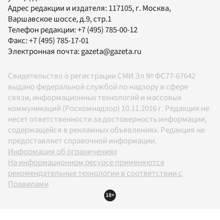
Адрес редакции и издателя:
117105
, г.
Москва
,
Варшавское шоссе, д.9, стр.1
Телефон редакции:
+7 (495) 785-00-12
Факс:
+7 (495) 785-17-01
Электронная почта:
gazeta@gazeta.ru
Свидетельство о регистрации СМИ Эл № ФС77-67642
выдано федеральной службой по надзору в сфере
связи, информационных технологий и массовых
коммуникаций (Роскомнадзор) 10.11.2016 г. Редакция не
несет ответственности за достоверность информации,
содержащейся в рекламных объявлениях. Редакция не
предоставляет справочной информации.
Информация об ограничениях
На информационном ресурсе применяются
рекомендательные технологии в соответствии с
Правилами
18+