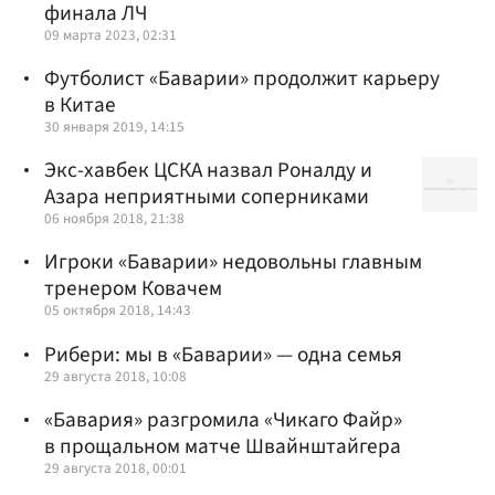
финала ЛЧ
09 марта 2023, 02:31
Футболист «Баварии» продолжит карьеру
в Китае
30 января 2019, 14:15
Экс-хавбек ЦСКА назвал Роналду и
Азара неприятными соперниками
06 ноября 2018, 21:38
Игроки «Баварии» недовольны главным
тренером Ковачем
05 октября 2018, 14:43
Рибери: мы в «Баварии» — одна семья
29 августа 2018, 10:08
«Бавария» разгромила «Чикаго Файр»
в прощальном матче Швайнштайгера
29 августа 2018, 00:01