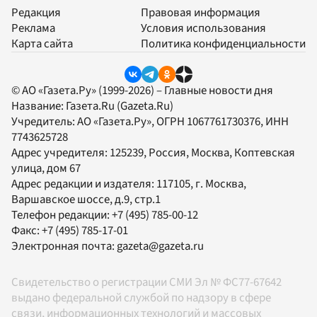
Редакция
Правовая информация
Реклама
Условия использования
Карта сайта
Политика конфиденциальности
© АО «Газета.Ру» (1999-2026) – Главные новости дня
Название:
Газета.Ru
(Gazeta.Ru)
Учредитель:
АО «Газета.Ру»
, ОГРН 1067761730376, ИНН
7743625728
Адрес учредителя: 125239, Россия, Москва, Коптевская
улица, дом 67
Адрес редакции и издателя:
117105
, г.
Москва
,
Варшавское шоссе, д.9, стр.1
Телефон редакции:
+7 (495) 785-00-12
Факс:
+7 (495) 785-17-01
Электронная почта:
gazeta@gazeta.ru
Свидетельство о регистрации СМИ Эл № ФС77-67642
выдано федеральной службой по надзору в сфере
связи, информационных технологий и массовых