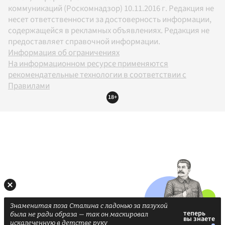
коммуникаций (Роскомнадзор) 10.11.2016 г. Редакция не
несет ответственности за достоверность информации,
содержащейся в рекламных объявлениях. Редакция не
предоставляет справочной информации.
Информация об ограничениях
На информационном ресурсе применяются
рекомендательные технологии в соответствии с
Правилами
18+
Знаменитая поза Сталина с ладонью за пазухой
была не ради образа — так он маскировал
искалеченную в детстве руку