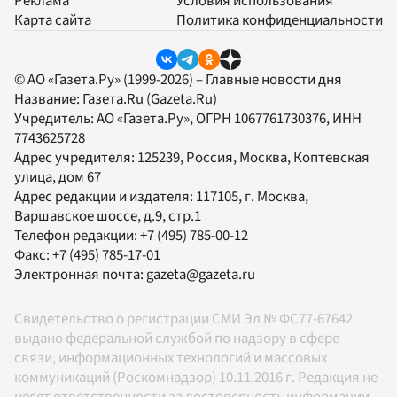
Реклама
Условия использования
Карта сайта
Политика конфиденциальности
© АО «Газета.Ру» (1999-2026) – Главные новости дня
Название:
Газета.Ru
(Gazeta.Ru)
Учредитель:
АО «Газета.Ру»
, ОГРН 1067761730376, ИНН
7743625728
Адрес учредителя: 125239, Россия, Москва, Коптевская
улица, дом 67
Адрес редакции и издателя:
117105
, г.
Москва
,
Варшавское шоссе, д.9, стр.1
Телефон редакции:
+7 (495) 785-00-12
Факс:
+7 (495) 785-17-01
Электронная почта:
gazeta@gazeta.ru
Свидетельство о регистрации СМИ Эл № ФС77-67642
выдано федеральной службой по надзору в сфере
связи, информационных технологий и массовых
коммуникаций (Роскомнадзор) 10.11.2016 г. Редакция не