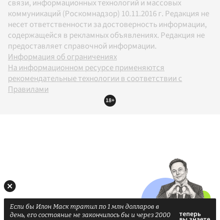
связи, информационных технологий и массовых
коммуникаций (Роскомнадзор) 10.11.2016 г. Редакция не
несет ответственности за достоверность информации,
содержащейся в рекламных объявлениях. Редакция не
предоставляет справочной информации.
Информация об ограничениях
На информационном ресурсе применяются
рекомендательные технологии в соответствии с
Правилами
18+
Если бы Илон Маск тратил по 1 млн долларов в
день, его состояние не закончилось бы и через 2000