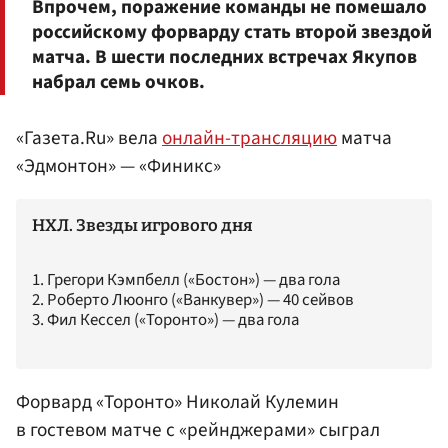
Впрочем, поражение команды не помешало
российскому форварду стать второй звездой
матча. В шести последних встречах Якупов
набрал семь очков.
«Газета.Ru» вела
онлайн-трансляцию
матча
«Эдмонтон» — «Финикс»
НХЛ. Звезды игрового дня
1. Грегори Кэмпбелл («Бостон») — два гола
2. Роберто Люонго («Ванкувер») — 40 сейвов
3. Фил Кессел («Торонто») — два гола
Форвард «Торонто»
Николай Кулемин
в гостевом матче с «рейнджерами» сыграл