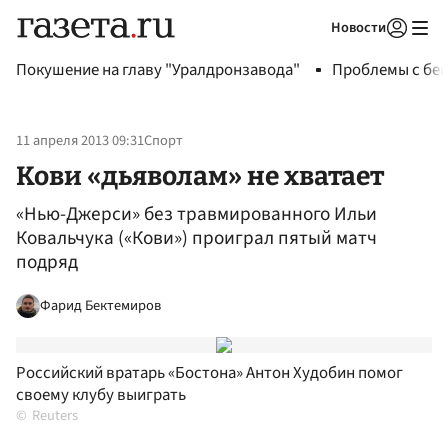
Новости
Авторизоваться
Покушение на главу "Уралдронзавода"
Проблемы с бен
11 апреля 2013 09:31
Спорт
Кови «дьяволам» не хватает
«Нью-Джерси» без травмированного Ильи
Ковальчука («Кови») проиграл пятый матч
подряд
Фарид Бектемиров
Российский вратарь «Бостона» Антон Худобин помог
своему клубу выиграть
Reuters