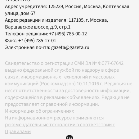
Адрес учредителя: 125239, Россия, Москва, Коптевская
улица, дом 67
Адрес редакции и издателя:
117105
, г.
Москва
,
Варшавское шоссе, д.9, стр.1
Телефон редакции:
+7 (495) 785-00-12
Факс:
+7 (495) 785-17-01
Электронная почта:
gazeta@gazeta.ru
Свидетельство о регистрации СМИ Эл № ФС77-67642
выдано федеральной службой по надзору в сфере
связи, информационных технологий и массовых
коммуникаций (Роскомнадзор) 10.11.2016 г. Редакция не
несет ответственности за достоверность информации,
содержащейся в рекламных объявлениях. Редакция не
предоставляет справочной информации.
Информация об ограничениях
На информационном ресурсе применяются
рекомендательные технологии в соответствии с
Правилами
18+