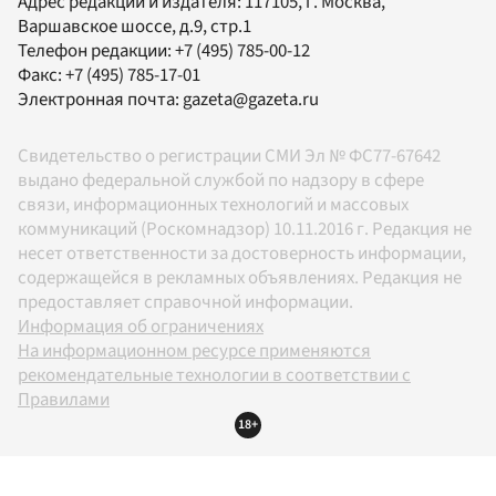
Адрес редакции и издателя:
117105
, г.
Москва
,
Варшавское шоссе, д.9, стр.1
Телефон редакции:
+7 (495) 785-00-12
Факс:
+7 (495) 785-17-01
Электронная почта:
gazeta@gazeta.ru
Свидетельство о регистрации СМИ Эл № ФС77-67642
выдано федеральной службой по надзору в сфере
связи, информационных технологий и массовых
коммуникаций (Роскомнадзор) 10.11.2016 г. Редакция не
несет ответственности за достоверность информации,
содержащейся в рекламных объявлениях. Редакция не
предоставляет справочной информации.
Информация об ограничениях
На информационном ресурсе применяются
рекомендательные технологии в соответствии с
Правилами
18+