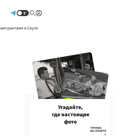
Авторизоваться
 мигрантами в Сеуте
Угадайте,
где настоящее
фото