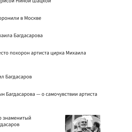
ктрисой Ниной Шацкой
оронили в Москве
хаила Багдасарова
есто похорон артиста цирка Михаила
л Багдасаров
ын Багдасарова — о самочувствии артиста
ер знаменитый
гдасаров