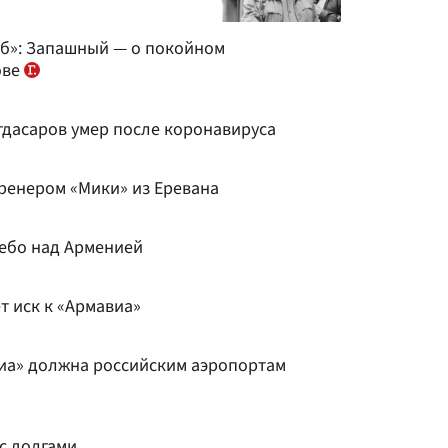
уб»: Запашный — о покойном
ове
дасаров умер после коронавируса
ренером «Мики» из Еревана
ебо над Арменией
т иск к «Армавиа»
иа» должна российским аэропортам
с долгами