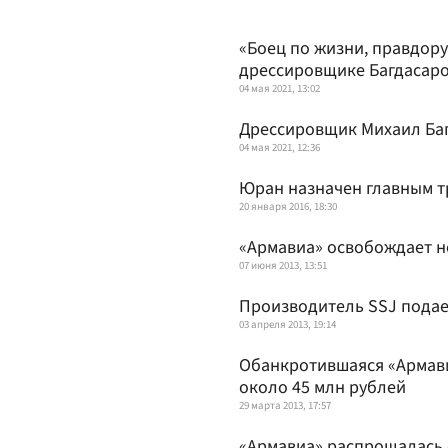
«Боец по жизни, правдор
дрессировщике Багдасар
04 мая 2021, 13:02
Дрессировщик Михаил Баг
04 мая 2021, 12:36
Юран назначен главным т
20 января 2016, 18:30
«Армавиа» освобождает н
07 июня 2013, 13:51
Производитель SSJ подае
03 апреля 2013, 19:14
Обанкротившаяся «Армав
около 45 млн рублей
29 марта 2013, 17:57
«Армавиа» распрощалась 