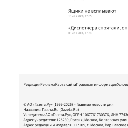
Ящики не всплывают
16 мая 2006, 17:05
«Диспетчера спрятали, оп
06 мая 2006, 17:34
Редакция
Реклама
Карта сайта
Правовая информация
Услов
© АО «Газета.Ру» (1999-2026) – Главные новости дня
Название:
Газета.Ru
(Gazeta.Ru)
Учредитель:
АО «Газета.Ру»
, ОГРН 1067761730376, ИНН 7743
Адрес учредителя: 125239, Россия, Москва, Коптевская улиц
Адрес редакции и издателя:
117105
, г.
Москва
,
Варшавское шо